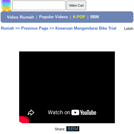
Video Rumah
|
Populer Videos
|
K-POP
|
BBM
Rumah
>>
Previous Page
>>
Keseruan Mengendarai Bike Trial
Lebih
BBM
Share: