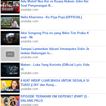
Adu Mulut! Nus Kei vs Kuasa Hukum John Kei
Soal Penyerangan B...
youtube.com
Nella Kharisma - Ku Puja Puja [OFFICIAL]
youtube.com
Aksi Songong Pria ini yang Bikin Tim Prabu K
esal - 86
youtube.com
Sampai Lantunkan Adzan! Irmanputra Sidin Je
laskan Hubungan Is...
youtube.com
Mahen - Luka Yang Kurindu (Official Lyric Vide
o)
youtube.com
8 KIAT HIDUP LUAR BIASA UNTUK SEGALA SI
TUASI || DIY dan Keraj...
youtube.com
EPISODE TERAKHIR OM GEPENG? (PART 2) -
DALANG PELO
youtube.com