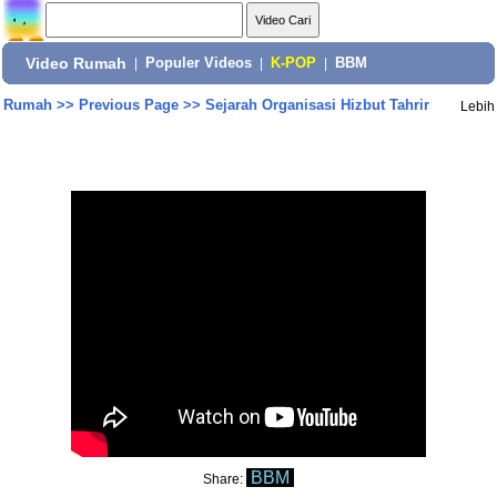
Video Rumah
|
Populer Videos
|
K-POP
|
BBM
Rumah
>>
Previous Page
>>
Sejarah Organisasi Hizbut Tahrir
Lebih
BBM
Share: