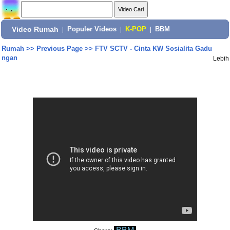
Video Rumah
|
Populer Videos
|
K-POP
|
BBM
Rumah
>>
Previous Page
>>
FTV SCTV - Cinta KW Sosialita Gadu
ngan
Lebih