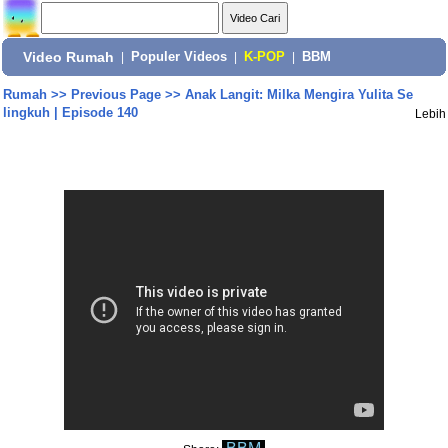
Video Rumah
|
Populer Videos
|
K-POP
|
BBM
Rumah
>>
Previous Page
>>
Anak Langit: Milka Mengira Yulita Se
lingkuh | Episode 140
Lebih