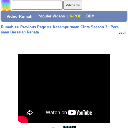
Video Rumah
|
Populer Videos
|
K-POP
|
BBM
Rumah
>>
Previous Page
>>
Kesempurnaan Cinta Season 3 : Pera
saan Bersalah Renata
Lebih