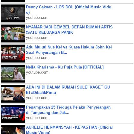
Denny Caknan - LOS DOL (Official Music Vide
o)
youtube.com
NYAMAR JADI GEMBEL DEPAN RUMAH ARTIS
❗SATU KELUARGA PANIK
youtube.com
Adu Mulut! Nus Kei vs Kuasa Hukum John Kei
Soal Penyerangan B...
youtube.com
Nella Kharisma - Ku Puja Puja [OFFICIAL]
youtube.com
ADA INI DI DALAM RUMAH SULE! KAGET GU
E! #DibalikPintu
youtube.com
Penampakan 25 Terduga Pelaku Penyerangan
di Tangerang dan Jak...
youtube.com
AURELIE HERMANSYAH - KEPASTIAN (Official
Music Video)