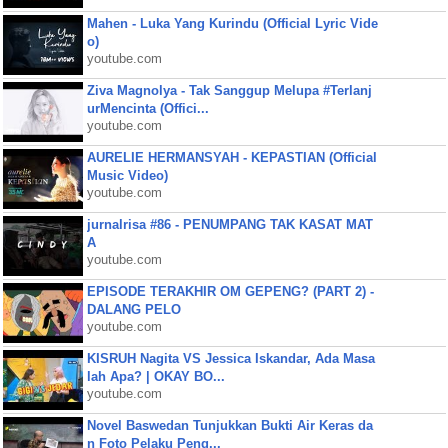
Mahen - Luka Yang Kurindu (Official Lyric Vide
o)
youtube.com
Ziva Magnolya - Tak Sanggup Melupa #Terlanj
urMencinta (Offici...
youtube.com
AURELIE HERMANSYAH - KEPASTIAN (Official
Music Video)
youtube.com
jurnalrisa #86 - PENUMPANG TAK KASAT MAT
A
youtube.com
EPISODE TERAKHIR OM GEPENG? (PART 2) -
DALANG PELO
youtube.com
KISRUH Nagita VS Jessica Iskandar, Ada Masa
lah Apa? | OKAY BO...
youtube.com
Novel Baswedan Tunjukkan Bukti Air Keras da
n Foto Pelaku Peng...