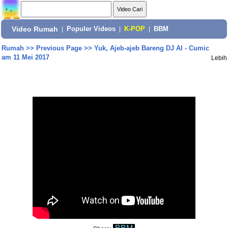
Video Rumah
|
Populer Videos
|
K-POP
|
BBM
Rumah
>>
Previous Page
>>
Yuk, Ajeb-ajeb Bareng DJ Al - Cumic
am 11 Mei 2017
Lebih