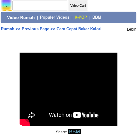
Video Rumah
|
Populer Videos
|
K-POP
|
BBM
Rumah
>>
Previous Page
>>
Cara Cepat Bakar Kalori
Lebih
BBM
Share: