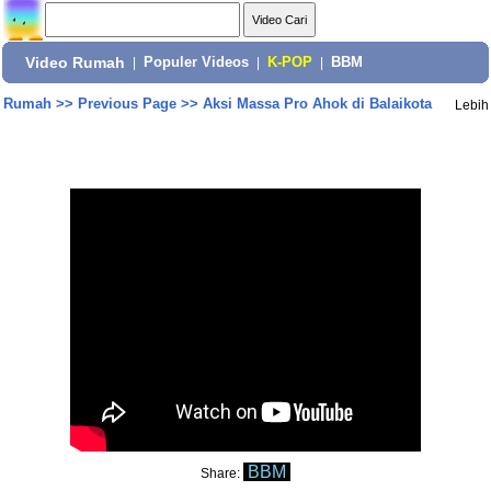
Video Rumah
|
Populer Videos
|
K-POP
|
BBM
Rumah
>>
Previous Page
>>
Aksi Massa Pro Ahok di Balaikota
Lebih
BBM
Share: