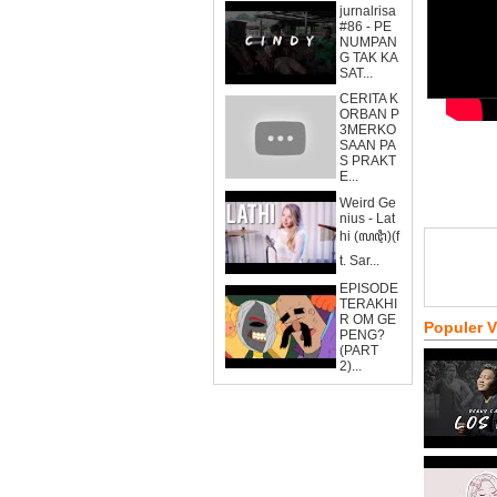
jurnalrisa
#86 - PE
NUMPAN
G TAK KA
SAT...
CERITA K
ORBAN P
3MERKO
SAAN PA
S PRAKT
E...
Weird Ge
nius - Lat
hi (ꦭꦛꦶ)(f
t. Sar...
EPISODE
TERAKHI
R OM GE
Populer 
PENG?
(PART
2)...