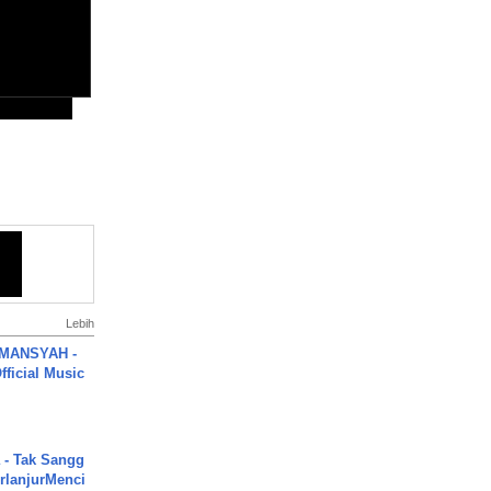
Lebih
MANSYAH -
ficial Music
 - Tak Sangg
rlanjurMenci