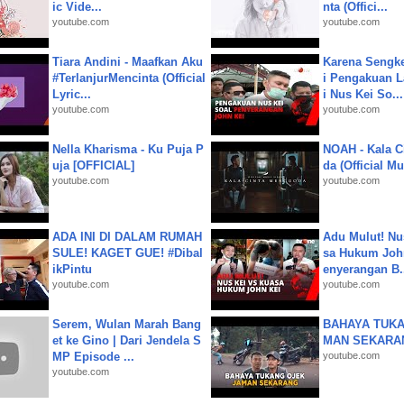
ic Vide...
nta (Offici...
youtube.com
youtube.com
Tiara Andini - Maafkan Aku
Karena Sengke
#TerlanjurMencinta (Official
i Pengakuan 
Lyric...
i Nus Kei So...
youtube.com
youtube.com
Nella Kharisma - Ku Puja P
NOAH - Kala C
uja [OFFICIAL]
da (Official M
youtube.com
youtube.com
ADA INI DI DALAM RUMAH
Adu Mulut! Nu
SULE! KAGET GUE! #Dibal
sa Hukum John
ikPintu
enyerangan B.
youtube.com
youtube.com
Serem, Wulan Marah Bang
BAHAYA TUKA
et ke Gino | Dari Jendela S
MAN SEKARA
MP Episode ...
youtube.com
youtube.com