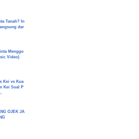
ta Tanah? In
Langsung dar
inta Menggo
usic Video)
s Kei vs Kua
 Kei Soal P
..
NG OJEK JA
NG