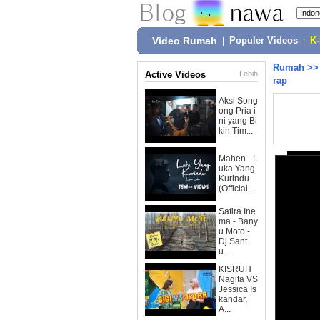
Video Rumah
|
Populer Videos
|
K
Rumah
>
Active Videos
Lebih
rap
Aksi Song
ong Pria i
ni yang Bi
kin Tim...
Mahen - L
uka Yang
Kurindu
(Official ...
Safira Ine
ma - Bany
u Moto -
Dj Sant
u...
KISRUH
Nagita VS
Jessica Is
kandar,
A...