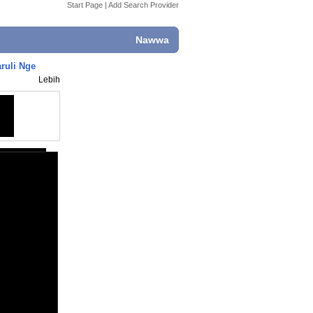
Start Page
|
Add Search Provider
Nawwa
ruli Nge
Lebih