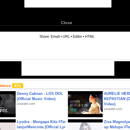
Close
6
Share:
Email
•
URL
•
Editor
•
HTML
Videos
Denny Caknan - LOS DOL
AURELIE HER
(Official Music Video)
KEPASTIAN (Of
youtube.com
Video)
youtube.com
Lyodra - Mengapa Kita #Ter
Ziva Magnolya
lanjurMencinta (Official Lyr
up Melupa #Te