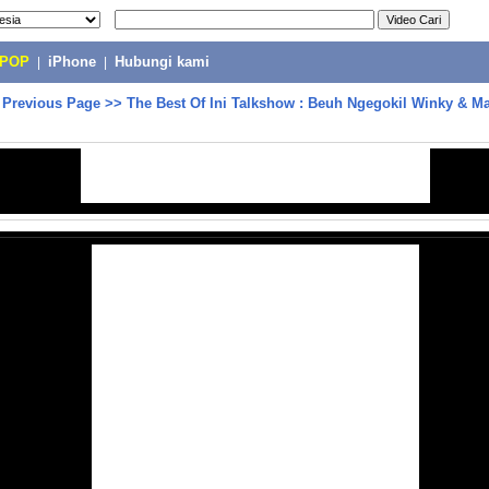
-POP
|
iPhone
|
Hubungi kami
>
Previous Page
>>
The Best Of Ini Talkshow : Beuh Ngegokil Winky & Ma