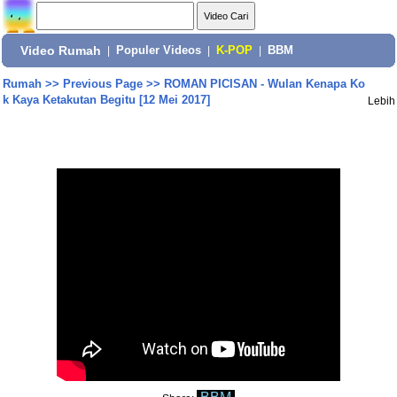
Video Rumah
|
Populer Videos
|
K-POP
|
BBM
Rumah
>>
Previous Page
>>
ROMAN PICISAN - Wulan Kenapa Ko
k Kaya Ketakutan Begitu [12 Mei 2017]
Lebih