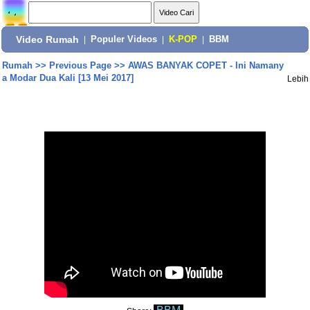
Video Rumah
|
Populer Videos
|
K-POP
|
BBM
Rumah
>>
Previous Page
>>
AWAS BANYAK COPET - Ini Namany
a Modar Dua Kali [13 Mei 2017]
Lebih