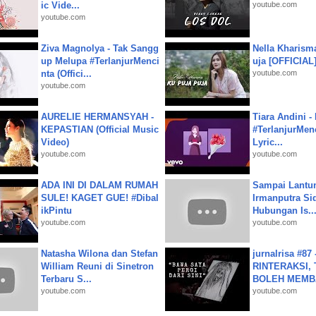
ic Vide...
youtube.com
youtube.com
Ziva Magnolya - Tak Sangg
Nella Kharism
up Melupa #TerlanjurMenci
uja [OFFICIAL
nta (Offici...
youtube.com
youtube.com
AURELIE HERMANSYAH -
Tiara Andini -
KEPASTIAN (Official Music
#TerlanjurMenc
Video)
Lyric...
youtube.com
youtube.com
ADA INI DI DALAM RUMAH
Sampai Lantu
SULE! KAGET GUE! #Dibal
Irmanputra Si
ikPintu
Hubungan Is..
youtube.com
youtube.com
Natasha Wilona dan Stefan
jurnalrisa #8
William Reuni di Sinetron
RINTERAKSI, 
Terbaru S...
BOLEH MEMBA
youtube.com
youtube.com