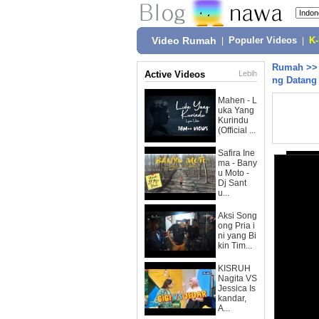
Video Rumah
|
Populer Videos
|
K
Rumah
>
Active Videos
Lebih
ng Datang 
Mahen - L
uka Yang
Kurindu
(Official ...
Safira Ine
ma - Bany
u Moto -
Dj Sant
u...
Aksi Song
ong Pria i
ni yang Bi
kin Tim...
KISRUH
Nagita VS
Jessica Is
kandar,
A...