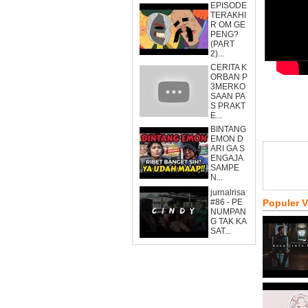
EPISODE
TERAKHI
R OM GE
PENG?
(PART
2)...
CERITA K
ORBAN P
3MERKO
SAAN PA
S PRAKT
E...
BINTANG
EMON D
ARI GA S
ENGAJA
SAMPE
N...
jurnalrisa
#86 - PE
Populer 
NUMPAN
G TAK KA
SAT...