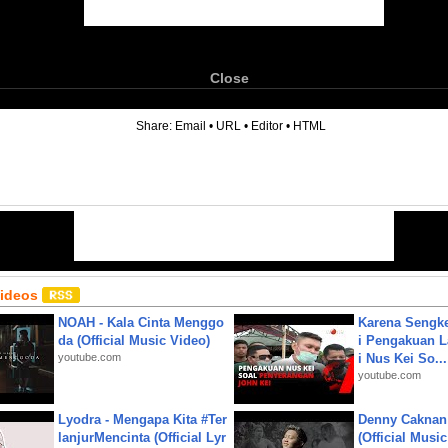
Close
6
Share:
Email
•
URL
•
Editor
•
HTML
Videos
NOAH - Kala Cinta Menggo
Karena Sengke
da (Official Music Video)
i Pengakuan 
youtube.com
i Nus Kei So...
youtube.com
Lyodra - Mengapa Kita #Ter
Denny Caknan
lanjurMencinta (Official Lyr
(Official Musi