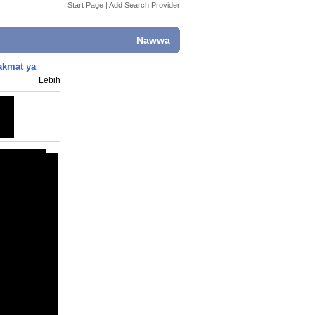
Start Page
|
Add Search Provider
Nawwa
kakmat ya
Lebih