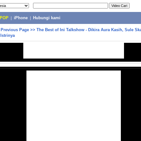
-POP
|
iPhone
|
Hubungi kami
>
Previous Page
>>
The Best of Ini Talkshow - Dikira Aura Kasih, Sule S
Istrinya