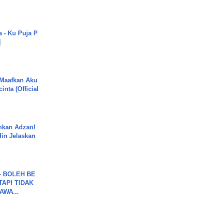
a - Ku Puja P
]
 Maafkan Aku
inta (Official
nkan Adzan!
din Jelaskan
.
7 - BOLEH BE
TAPI TIDAK
WA...