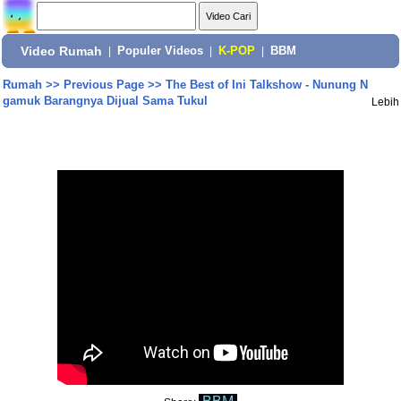
Video Rumah
|
Populer Videos
|
K-POP
|
BBM
Rumah
>>
Previous Page
>>
The Best of Ini Talkshow - Nunung N
gamuk Barangnya Dijual Sama Tukul
Lebih