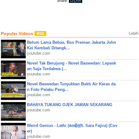
BBM
Share:
Populer Videos
Lebih
Belum Lama Bebas, Bos Preman Jakarta John
Kei Kembali Ditangk...
youtube.com
Novel Tak Berujung - Novel Baswedan: Lepask
an Saja Terdakwa (...
youtube.com
Novel Baswedan Tunjukkan Bukti Air Keras da
n Foto Pelaku Peng...
youtube.com
BAHAYA TUKANG OJEK JAMAN SEKARANG
youtube.com
Weird Genius - Lathi (ꦭꦛꦶ)(ft. Sara Fajira) (Cov
er)
youtube.com