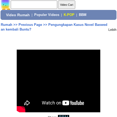
Video Rumah
|
Populer Videos
|
K-POP
|
BBM
Rumah
>>
Previous Page
>>
Pengungkapan Kasus Novel Baswed
an kembali Buntu?
Lebih