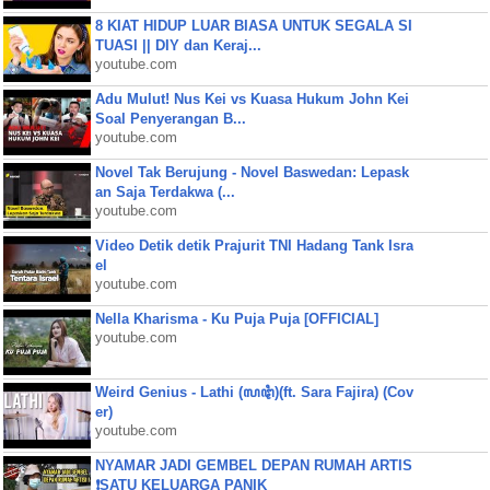
8 KIAT HIDUP LUAR BIASA UNTUK SEGALA SI
TUASI || DIY dan Keraj...
youtube.com
Adu Mulut! Nus Kei vs Kuasa Hukum John Kei
Soal Penyerangan B...
youtube.com
Novel Tak Berujung - Novel Baswedan: Lepask
an Saja Terdakwa (...
youtube.com
Video Detik detik Prajurit TNI Hadang Tank Isra
el
youtube.com
Nella Kharisma - Ku Puja Puja [OFFICIAL]
youtube.com
Weird Genius - Lathi (ꦭꦛꦶ)(ft. Sara Fajira) (Cov
er)
youtube.com
NYAMAR JADI GEMBEL DEPAN RUMAH ARTIS
❗SATU KELUARGA PANIK