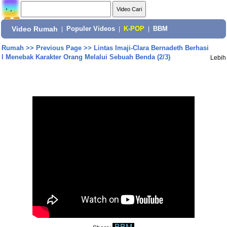
Video Rumah
|
Populer Videos
|
K-POP
|
BBM
Rumah
>>
Previous Page
>>
Lintas Imaji-Clara Bernadeth Berhasi
l Menebak Karakter Orang Melalui Sebuah Benda (2/3)
Lebih