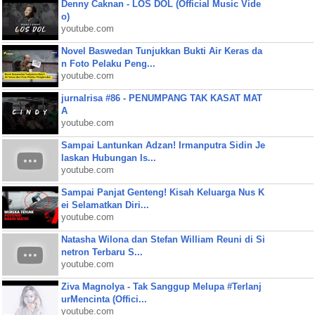
Denny Caknan - LOS DOL (Official Music Vide
o)
youtube.com
Novel Baswedan Tunjukkan Bukti Air Keras da
n Foto Pelaku Peng...
youtube.com
jurnalrisa #86 - PENUMPANG TAK KASAT MAT
A
youtube.com
Sampai Lantunkan Adzan! Irmanputra Sidin Je
laskan Hubungan Is...
youtube.com
Sampai Panjat Genteng! Kisah Keluarga Nus K
ei Selamatkan Diri...
youtube.com
Natasha Wilona dan Stefan William Reuni di Si
netron Terbaru S...
youtube.com
Ziva Magnolya - Tak Sanggup Melupa #Terlanj
urMencinta (Offici...
youtube.com