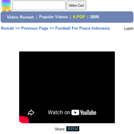
Video Rumah
|
Populer Videos
|
K-POP
|
BBM
Rumah
>>
Previous Page
>>
Football For Peace Indonesia
Lebih
BBM
Share: