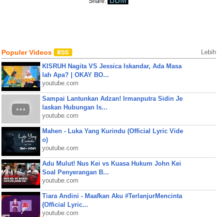
BBM
Share:
Populer Videos
Lebih
KISRUH Nagita VS Jessica Iskandar, Ada Masa
lah Apa? | OKAY BO...
youtube.com
Sampai Lantunkan Adzan! Irmanputra Sidin Je
laskan Hubungan Is...
youtube.com
Mahen - Luka Yang Kurindu (Official Lyric Vide
o)
youtube.com
Adu Mulut! Nus Kei vs Kuasa Hukum John Kei
Soal Penyerangan B...
youtube.com
Tiara Andini - Maafkan Aku #TerlanjurMencinta
(Official Lyric...
youtube.com