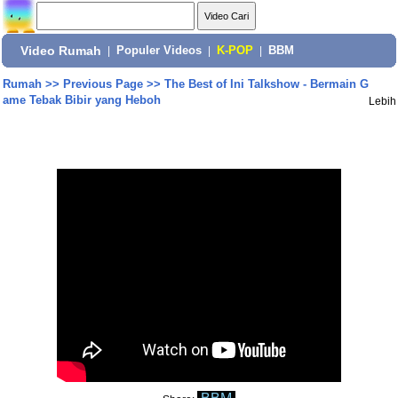
Video Rumah
|
Populer Videos
|
K-POP
|
BBM
Rumah
>>
Previous Page
>>
The Best of Ini Talkshow - Bermain G
ame Tebak Bibir yang Heboh
Lebih