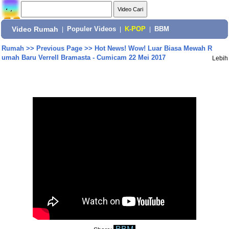
Video Rumah
|
Populer Videos
|
K-POP
|
BBM
Rumah
>>
Previous Page
>>
Hot News! Wow! Luar Biasa Mewah R
umah Baru Verrell Bramasta - Cumicam 22 Mei 2017
Lebih