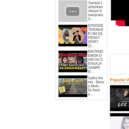
Sampai L
antunkan
Adzan! Ir
manputra
S...
EPISODE
TERAKHI
R OM GE
PENG?
(PART
2)...
BINTANG
EMON D
ARI GA S
ENGAJA
SAMPE
N...
Safira Ine
Populer 
ma - Bany
u Moto -
Dj Sant
u...