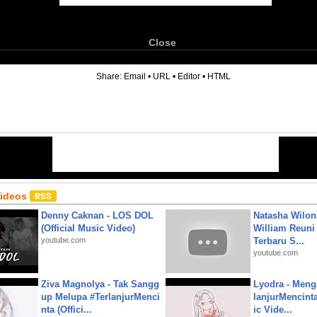
Close
6
Share:
Email
•
URL
•
Editor
•
HTML
Videos
Denny Caknan - LOS DOL
Natasha Wilon
(Official Music Video)
William Reuni 
youtube.com
Terbaru S...
youtube.com
Ziva Magnolya - Tak Sangg
Lyodra - Meng
up Melupa #TerlanjurMenci
lanjurMencinta 
nta (Offici...
ic Vide...