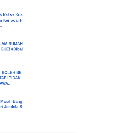
s Kei vs Kua
 Kei Soal P
..
DALAM RUMAH
GUE! #Dibal
7 - BOLEH BE
TAPI TIDAK
WA...
 Marah Bang
ari Jendela S
.