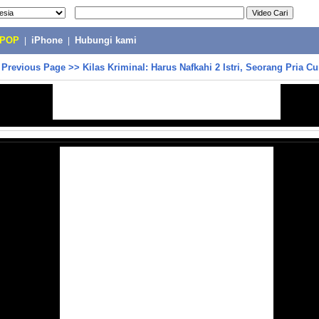
-POP
|
iPhone
|
Hubungi kami
>
Previous Page
>>
Kilas Kriminal: Harus Nafkahi 2 Istri, Seorang Pria Cu