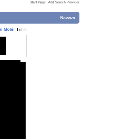
Start Page
|
Add Search Provider
Nawwa
ri Mobil
Lebih