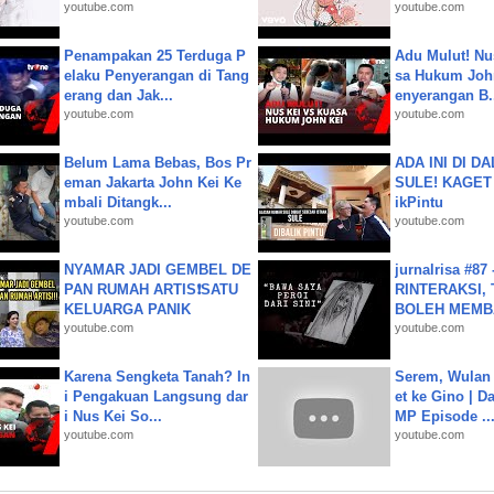
youtube.com
youtube.com
Penampakan 25 Terduga P
Adu Mulut! Nu
elaku Penyerangan di Tang
sa Hukum John
erang dan Jak...
enyerangan B.
youtube.com
youtube.com
Belum Lama Bebas, Bos Pr
ADA INI DI 
eman Jakarta John Kei Ke
SULE! KAGET 
mbali Ditangk...
ikPintu
youtube.com
youtube.com
NYAMAR JADI GEMBEL DE
jurnalrisa #8
PAN RUMAH ARTIS❗SATU
RINTERAKSI, 
KELUARGA PANIK
BOLEH MEMBA
youtube.com
youtube.com
Karena Sengketa Tanah? In
Serem, Wulan
i Pengakuan Langsung dar
et ke Gino | D
i Nus Kei So...
MP Episode ..
youtube.com
youtube.com