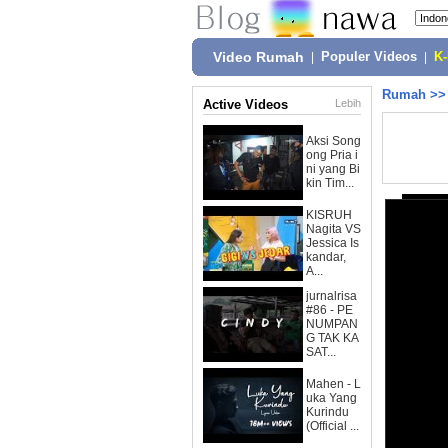
Video Rumah
|
Populer Videos
|
K
Rumah
>
Active Videos
Lebih
Aksi Song
ong Pria i
ni yang Bi
kin Tim...
KISRUH
Nagita VS
Jessica Is
kandar,
A...
jurnalrisa
#86 - PE
NUMPAN
G TAK KA
SAT...
Mahen - L
uka Yang
Kurindu
(Official ...