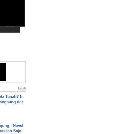
Lebih
ta Tanah? In
Langsung dar
ujung - Novel
paskan Saja