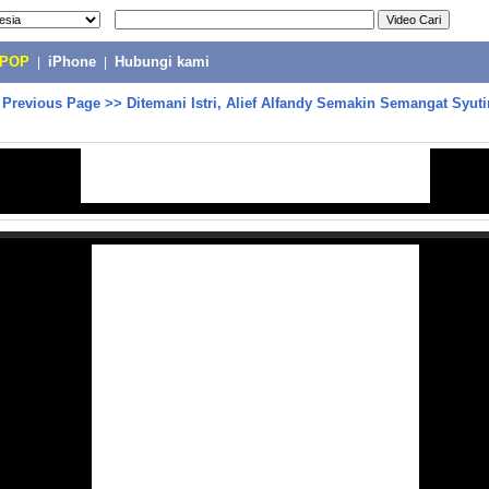
-POP
|
iPhone
|
Hubungi kami
>
Previous Page
>>
Ditemani Istri, Alief Alfandy Semakin Semangat Syuti