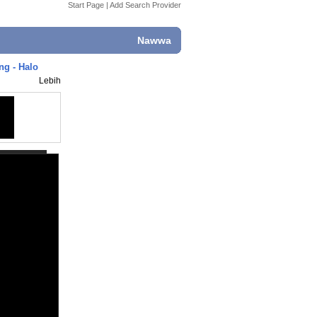
Start Page
|
Add Search Provider
Nawwa
ng - Halo
Lebih