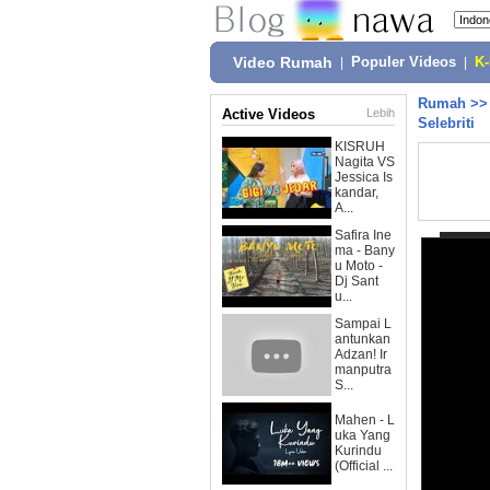
Video Rumah
|
Populer Videos
|
K
Rumah
>
Active Videos
Lebih
Selebriti
KISRUH
Nagita VS
Jessica Is
kandar,
A...
Safira Ine
ma - Bany
u Moto -
Dj Sant
u...
Sampai L
antunkan
Adzan! Ir
manputra
S...
Mahen - L
uka Yang
Kurindu
(Official ...