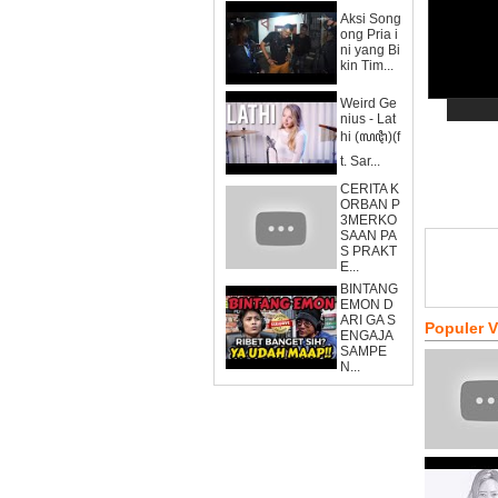
Aksi Song
ong Pria i
ni yang Bi
kin Tim...
Weird Ge
nius - Lat
hi (ꦭꦛꦶ)(f
t. Sar...
CERITA K
ORBAN P
3MERKO
SAAN PA
S PRAKT
E...
BINTANG
EMON D
ARI GA S
Populer 
ENGAJA
SAMPE
N...