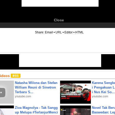
Close
6
Share:
Email
•
URL
•
Editor
•
HTML
Videos
Natasha Wilona dan Stefan
Karena Sengke
William Reuni di Sinetron
i Pengakuan 
Terbaru S...
i Nus Kei So...
youtube.com
youtube.com
Ziva Magnolya - Tak Sangg
Novel Tak Ber
up Melupa #TerlanjurMenci
Baswedan: Le