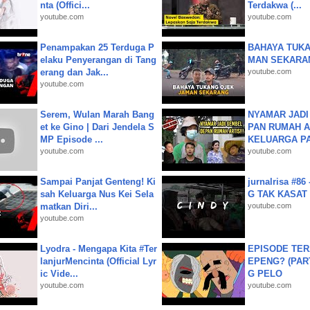
nta (Offici...
Terdakwa (...
youtube.com
youtube.com
Penampakan 25 Terduga P
BAHAYA TUKA
elaku Penyerangan di Tang
MAN SEKARA
erang dan Jak...
youtube.com
youtube.com
Serem, Wulan Marah Bang
NYAMAR JADI
et ke Gino | Dari Jendela S
PAN RUMAH A
MP Episode ...
KELUARGA P
youtube.com
youtube.com
Sampai Panjat Genteng! Ki
jurnalrisa #8
sah Keluarga Nus Kei Sela
G TAK KASAT
matkan Diri...
youtube.com
youtube.com
Lyodra - Mengapa Kita #Ter
EPISODE TER
lanjurMencinta (Official Lyr
EPENG? (PART
ic Vide...
G PELO
youtube.com
youtube.com