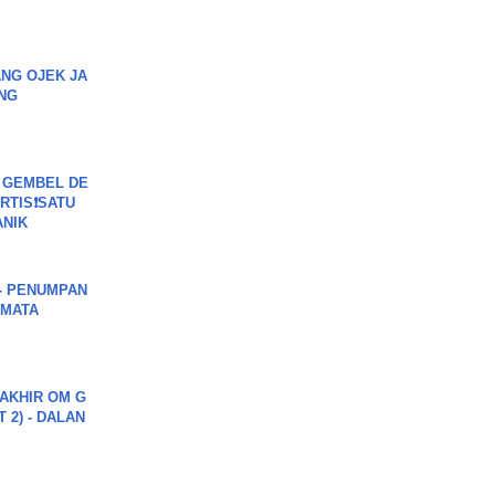
NG OJEK JA
NG
 GEMBEL DE
RTIS❗SATU
ANIK
6 - PENUMPAN
 MATA
AKHIR OM G
 2) - DALAN