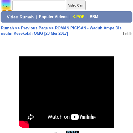
Video Rumah
|
Populer Videos
|
K-POP
|
BBM
Rumah
>>
Previous Page
>>
ROMAN PICISAN - Waduh Ampe Dis
usulin Kesekolah OMG [23 Mei 2017]
Lebih