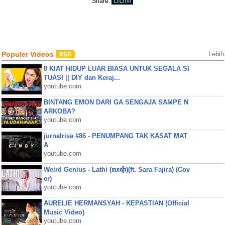
BBM
Share:
Populer Videos
Lebih
8 KIAT HIDUP LUAR BIASA UNTUK SEGALA SI
TUASI || DIY dan Keraj...
youtube.com
BINTANG EMON DARI GA SENGAJA SAMPE N
ARKOBA?
youtube.com
jurnalrisa #86 - PENUMPANG TAK KASAT MAT
A
youtube.com
Weird Genius - Lathi (ꦭꦛꦶ)(ft. Sara Fajira) (Cov
er)
youtube.com
AURELIE HERMANSYAH - KEPASTIAN (Official
Music Video)
youtube.com