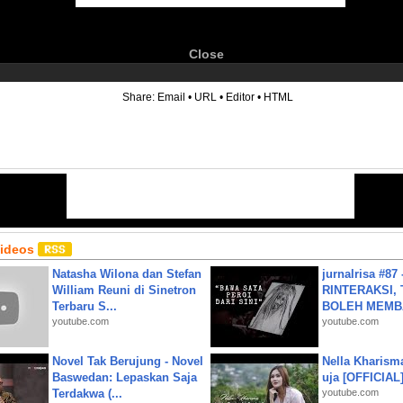
Close
6
Share:
Email
•
URL
•
Editor
•
HTML
Videos
Natasha Wilona dan Stefan
jurnalrisa #8
William Reuni di Sinetron
RINTERAKSI, 
Terbaru S...
BOLEH MEMBA
youtube.com
youtube.com
Novel Tak Berujung - Novel
Nella Kharism
Baswedan: Lepaskan Saja
uja [OFFICIAL
Terdakwa (...
youtube.com