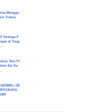
inta Menggo
usic Video)
5 Terduga P
ngan di Tang
..
ebas, Bos Pr
John Kei Ke
..
 GEMBEL DE
RTIS❗SATU
ANIK