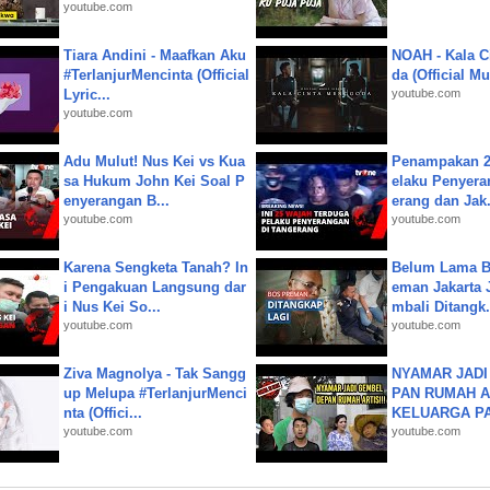
youtube.com
Tiara Andini - Maafkan Aku
NOAH - Kala C
#TerlanjurMencinta (Official
da (Official M
Lyric...
youtube.com
youtube.com
Adu Mulut! Nus Kei vs Kua
Penampakan 2
sa Hukum John Kei Soal P
elaku Penyera
enyerangan B...
erang dan Jak.
youtube.com
youtube.com
Karena Sengketa Tanah? In
Belum Lama B
i Pengakuan Langsung dar
eman Jakarta 
i Nus Kei So...
mbali Ditangk.
youtube.com
youtube.com
Ziva Magnolya - Tak Sangg
NYAMAR JADI
up Melupa #TerlanjurMenci
PAN RUMAH A
nta (Offici...
KELUARGA P
youtube.com
youtube.com