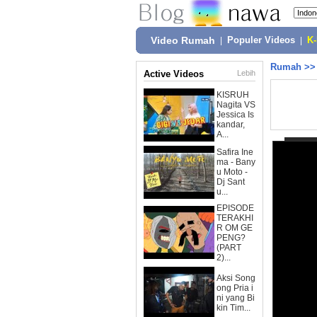
Video Rumah
|
Populer Videos
|
K
Rumah
>
Active Videos
Lebih
KISRUH
Nagita VS
Jessica Is
kandar,
A...
Safira Ine
ma - Bany
u Moto -
Dj Sant
u...
EPISODE
TERAKHI
R OM GE
PENG?
(PART
2)...
Aksi Song
ong Pria i
ni yang Bi
kin Tim...