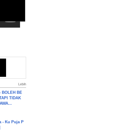
Lebih
7 - BOLEH BE
TAPI TIDAK
WA...
a - Ku Puja P
]