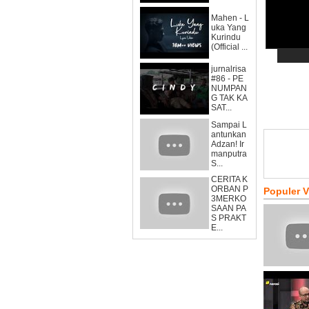
Mahen - L
uka Yang
Kurindu
(Official ...
jurnalrisa
#86 - PE
NUMPAN
G TAK KA
SAT...
Sampai L
antunkan
Adzan! Ir
manputra
S...
CERITA K
ORBAN P
Populer 
3MERKO
SAAN PA
S PRAKT
E...