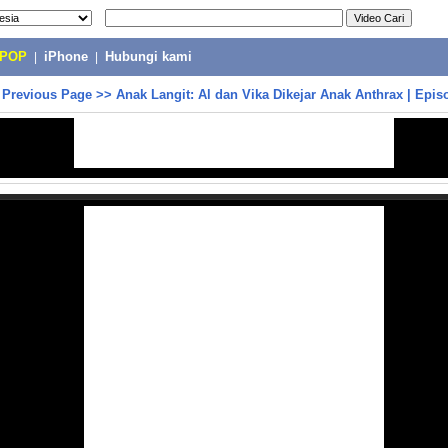
-POP
|
iPhone
|
Hubungi kami
>
Previous Page
>>
Anak Langit: Al dan Vika Dikejar Anak Anthrax | Epis