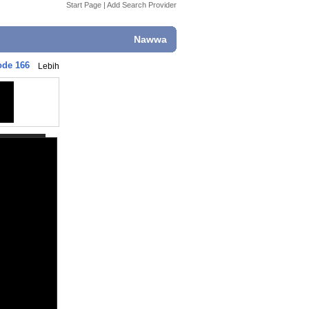
Start Page
|
Add Search Provider
Nawwa
ode 166
Lebih