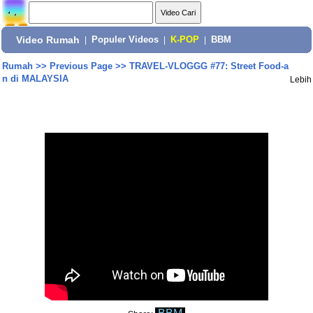
Video Rumah
|
Populer Videos
|
K-POP
|
BBM
Rumah
>>
Previous Page
>>
TRAVEL-VLOGGG #77: Street Food-a
n di MALAYSIA
Lebih