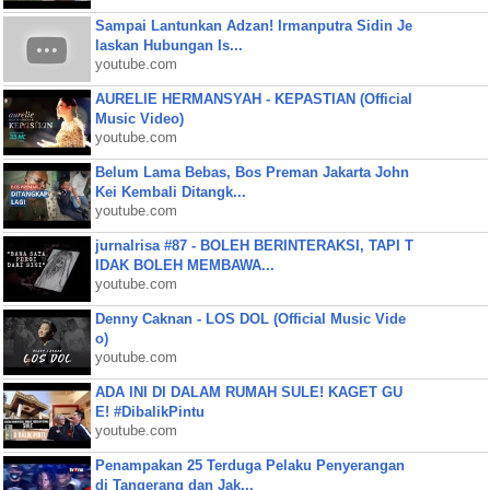
Sampai Lantunkan Adzan! Irmanputra Sidin Je
laskan Hubungan Is...
youtube.com
AURELIE HERMANSYAH - KEPASTIAN (Official
Music Video)
youtube.com
Belum Lama Bebas, Bos Preman Jakarta John
Kei Kembali Ditangk...
youtube.com
jurnalrisa #87 - BOLEH BERINTERAKSI, TAPI T
IDAK BOLEH MEMBAWA...
youtube.com
Denny Caknan - LOS DOL (Official Music Vide
o)
youtube.com
ADA INI DI DALAM RUMAH SULE! KAGET GU
E! #DibalikPintu
youtube.com
Penampakan 25 Terduga Pelaku Penyerangan
di Tangerang dan Jak...