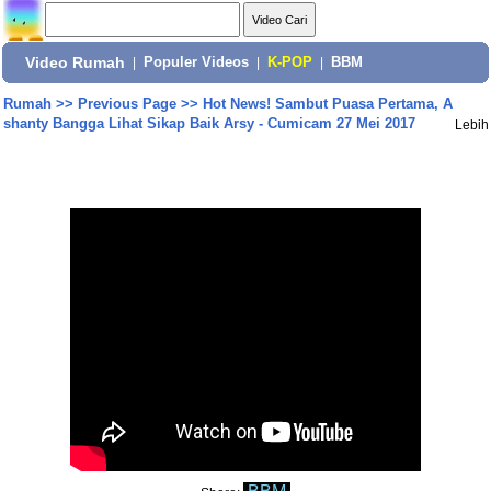
Video Rumah
|
Populer Videos
|
K-POP
|
BBM
Rumah
>>
Previous Page
>>
Hot News! Sambut Puasa Pertama, A
shanty Bangga Lihat Sikap Baik Arsy - Cumicam 27 Mei 2017
Lebih