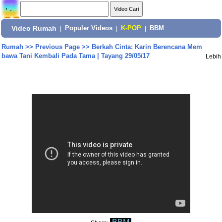
Video Rumah
|
Populer Videos
|
K-POP
|
BBM
Rumah
>>
Previous Page
>>
Berkah Cinta: Karin Berencana Mem
bawa Tani Kembali Pada Tama | Tayang 29/05/17
Lebih