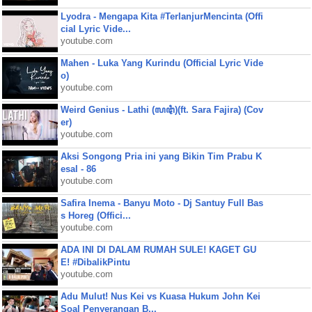
Lyodra - Mengapa Kita #TerlanjurMencinta (Offi
cial Lyric Vide...
youtube.com
Mahen - Luka Yang Kurindu (Official Lyric Vide
o)
youtube.com
Weird Genius - Lathi (ꦭꦛꦶ)(ft. Sara Fajira) (Cov
er)
youtube.com
Aksi Songong Pria ini yang Bikin Tim Prabu K
esal - 86
youtube.com
Safira Inema - Banyu Moto - Dj Santuy Full Bas
s Horeg (Offici...
youtube.com
ADA INI DI DALAM RUMAH SULE! KAGET GU
E! #DibalikPintu
youtube.com
Adu Mulut! Nus Kei vs Kuasa Hukum John Kei
Soal Penyerangan B...