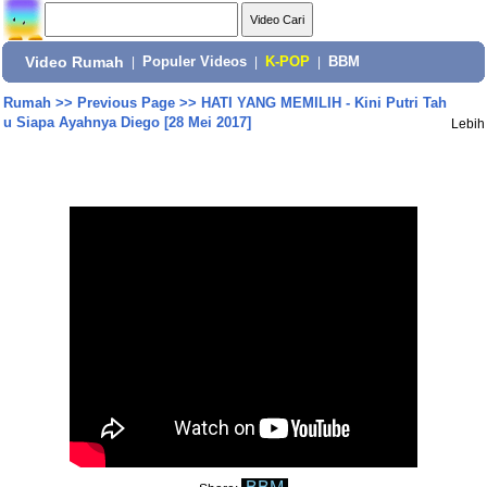
Video Rumah
|
Populer Videos
|
K-POP
|
BBM
Rumah
>>
Previous Page
>>
HATI YANG MEMILIH - Kini Putri Tah
u Siapa Ayahnya Diego [28 Mei 2017]
Lebih