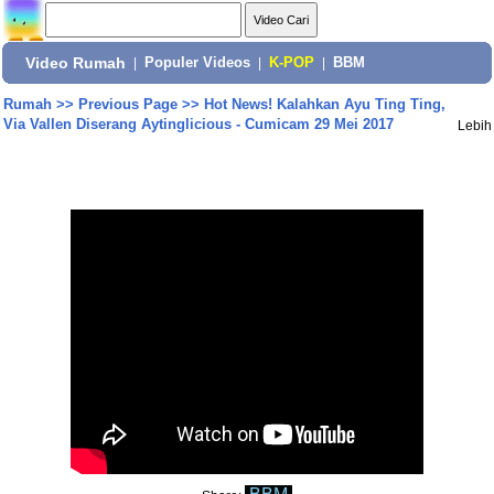
Video Rumah
|
Populer Videos
|
K-POP
|
BBM
Rumah
>>
Previous Page
>>
Hot News! Kalahkan Ayu Ting Ting,
Via Vallen Diserang Aytinglicious - Cumicam 29 Mei 2017
Lebih