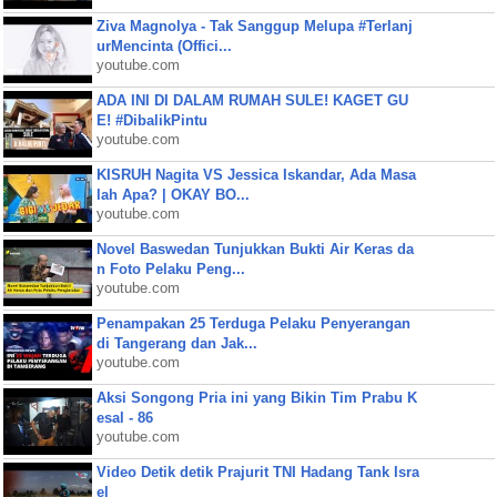
Ziva Magnolya - Tak Sanggup Melupa #Terlanj
urMencinta (Offici...
youtube.com
ADA INI DI DALAM RUMAH SULE! KAGET GU
E! #DibalikPintu
youtube.com
KISRUH Nagita VS Jessica Iskandar, Ada Masa
lah Apa? | OKAY BO...
youtube.com
Novel Baswedan Tunjukkan Bukti Air Keras da
n Foto Pelaku Peng...
youtube.com
Penampakan 25 Terduga Pelaku Penyerangan
di Tangerang dan Jak...
youtube.com
Aksi Songong Pria ini yang Bikin Tim Prabu K
esal - 86
youtube.com
Video Detik detik Prajurit TNI Hadang Tank Isra
el