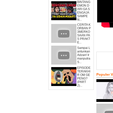
BINTANG
EMON D
ARI GA S
ENGAJA
SAMPE
N...
CERITA K
ORBAN P
3MERKO
SAAN PA
S PRAKT
E...
Sampai L
antunkan
Adzan! Ir
manputra
S...
EPISODE
TERAKHI
Populer 
R OM GE
PENG?
(PART
2)...