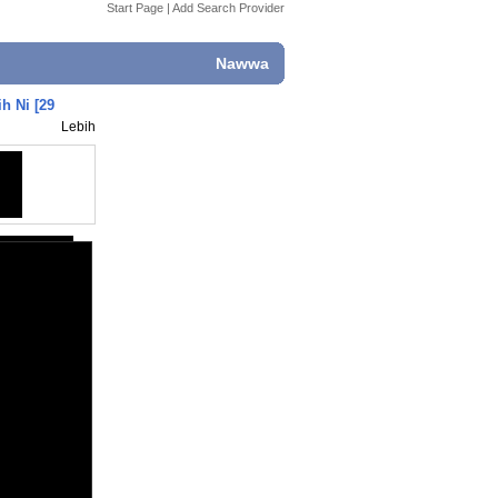
Start Page
|
Add Search Provider
Nawwa
h Ni [29
Lebih