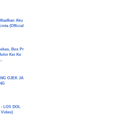
 Maafkan Aku
inta (Official
ebas, Bos Pr
John Kei Ke
..
NG OJEK JA
NG
 - LOS DOL
c Video)