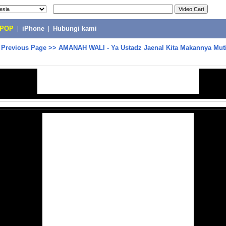
-POP
|
iPhone
|
Hubungi kami
>
Previous Page
>>
AMANAH WALI - Ya Ustadz Jaenal Kita Makannya Muti