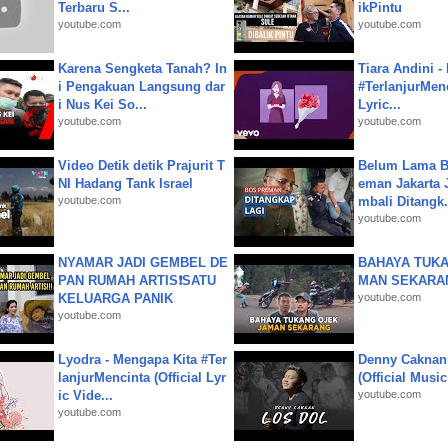
Terbaru S...
ikPintu
youtube.com
youtube.com
Karena Sengketa Tanah? In
Tiara Andini -
i Pengakuan Langsung dar
#TerlanjurMenc
i Nus Kei So...
Lyric...
youtube.com
youtube.com
Video Detik detik Prajurit T
Belum Lama B
NI Hadang Tank Israel
eman Jakarta 
youtube.com
mbali Ditangk.
youtube.com
NYAMAR JADI GEMBEL DE
BAHAYA TUKA
PAN RUMAH ARTIS❗SATU
MAN SEKARA
KELUARGA PANIK
youtube.com
youtube.com
Lyodra - Mengapa Kita #Ter
Denny Caknan
lanjurMencinta (Official Lyr
(Official Musi
ic Vide...
youtube.com
youtube.com