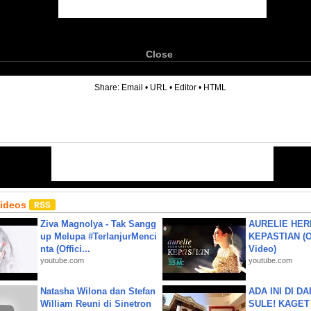
Close
6
Share:
Email
•
URL
•
Editor
•
HTML
Videos
Ziva Magnolya - Tak Sangg
AURELIE HER
up Melupa #TerlanjurMenci
KEPASTIAN (Of
nta (Offici...
Video)
youtube.com
youtube.com
Natasha Wilona dan Stefan
ADA INI DI 
William Reuni di Sinetron
SULE! KAGET 