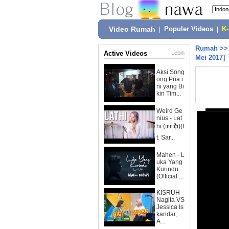
Video Rumah
|
Populer Videos
|
K
Rumah
>
Active Videos
Lebih
Mei 2017]
Aksi Song
ong Pria i
ni yang Bi
kin Tim...
Weird Ge
nius - Lat
hi (ꦭꦛꦶ)(f
t. Sar...
Mahen - L
uka Yang
Kurindu
(Official ...
KISRUH
Nagita VS
Jessica Is
kandar,
A...