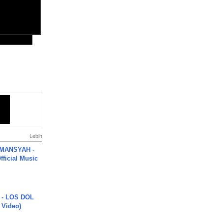
Lebih
MANSYAH -
ficial Music
 - LOS DOL
c Video)