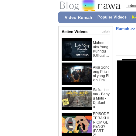
Video Rumah
|
Populer Videos
|
K
Rumah
>
Active Videos
Lebih
Mahen - L
uka Yang
Kurindu
(Official ...
Aksi Song
ong Pria i
ni yang Bi
kin Tim...
Safira Ine
ma - Bany
u Moto -
Dj Sant
u...
EPISODE
TERAKHI
R OM GE
PENG?
(PART
2)...