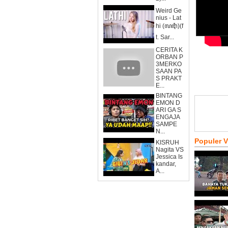
Weird Ge
nius - Lat
hi (ꦭꦛꦶ)(f
t. Sar...
CERITA K
ORBAN P
3MERKO
SAAN PA
S PRAKT
E...
BINTANG
EMON D
ARI GA S
ENGAJA
SAMPE
N...
Populer 
KISRUH
Nagita VS
Jessica Is
kandar,
A...