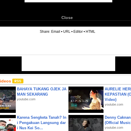
Close
6
Share:
Email
•
URL
•
Editor
•
HTML
Videos
BAHAYA TUKANG OJEK JA
AURELIE HER
MAN SEKARANG
KEPASTIAN (Of
youtube.com
Video)
youtube.com
Karena Sengketa Tanah? In
Denny Caknan
i Pengakuan Langsung dar
(Official Musi
i Nus Kei So...
youtube.com