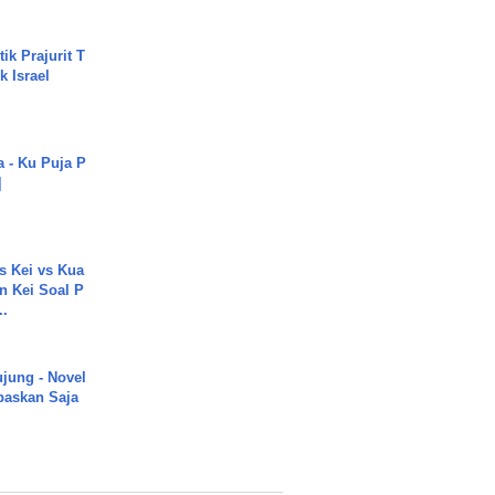
ik Prajurit T
 Israel
a - Ku Puja P
]
s Kei vs Kua
 Kei Soal P
..
ujung - Novel
paskan Saja