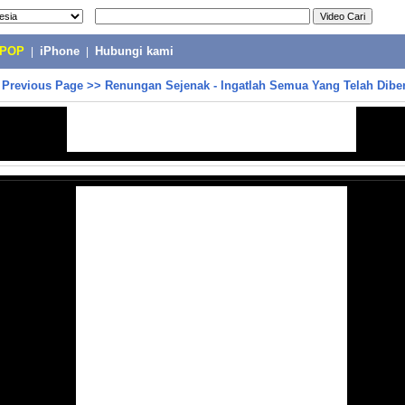
-POP
|
iPhone
|
Hubungi kami
>
Previous Page
>>
Renungan Sejenak - Ingatlah Semua Yang Telah Dibe