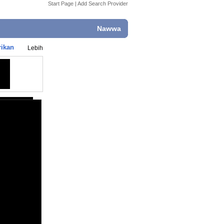
Start Page
|
Add Search Provider
Nawwa
rikan
Lebih