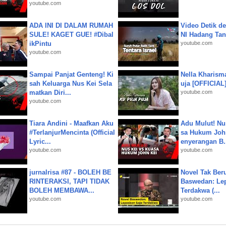
youtube.com
ADA INI DI DALAM RUMAH
Video Detik det
SULE! KAGET GUE! #Dibal
NI Hadang Tank
ikPintu
youtube.com
youtube.com
Sampai Panjat Genteng! Ki
Nella Kharism
sah Keluarga Nus Kei Sela
uja [OFFICIAL
matkan Diri...
youtube.com
youtube.com
Tiara Andini - Maafkan Aku
Adu Mulut! Nu
#TerlanjurMencinta (Official
sa Hukum John
Lyric...
enyerangan B.
youtube.com
youtube.com
jurnalrisa #87 - BOLEH BE
Novel Tak Ber
RINTERAKSI, TAPI TIDAK
Baswedan: Le
BOLEH MEMBAWA...
Terdakwa (...
youtube.com
youtube.com