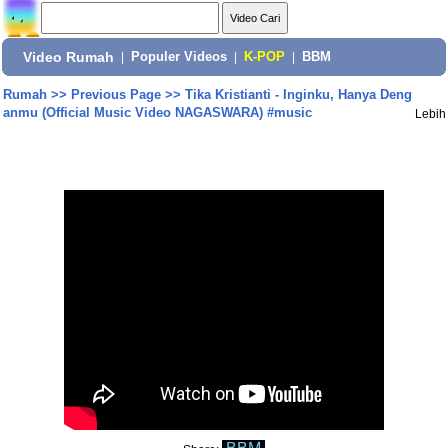
Video Rumah
|
Populer Videos
|
K-POP
|
BBM
Rumah
>>
Previous Page
>>
Tika Kristianti - Inginku, Hanya Deng
anmu (Official Music Video NAGASWARA) #music
Lebih