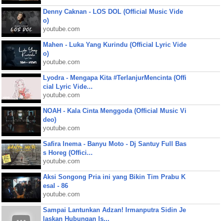
Denny Caknan - LOS DOL (Official Music Vide
o)
youtube.com
Mahen - Luka Yang Kurindu (Official Lyric Vide
o)
youtube.com
Lyodra - Mengapa Kita #TerlanjurMencinta (Offi
cial Lyric Vide...
youtube.com
NOAH - Kala Cinta Menggoda (Official Music Vi
deo)
youtube.com
Safira Inema - Banyu Moto - Dj Santuy Full Bas
s Horeg (Offici...
youtube.com
Aksi Songong Pria ini yang Bikin Tim Prabu K
esal - 86
youtube.com
Sampai Lantunkan Adzan! Irmanputra Sidin Je
laskan Hubungan Is...