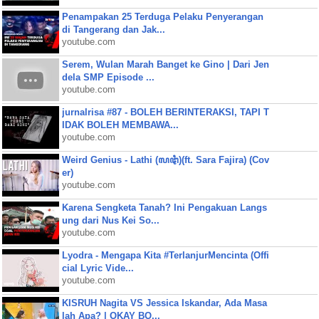
Penampakan 25 Terduga Pelaku Penyerangan
di Tangerang dan Jak...
youtube.com
Serem, Wulan Marah Banget ke Gino | Dari Jen
dela SMP Episode ...
youtube.com
jurnalrisa #87 - BOLEH BERINTERAKSI, TAPI T
IDAK BOLEH MEMBAWA...
youtube.com
Weird Genius - Lathi (ꦭꦛꦶ)(ft. Sara Fajira) (Cov
er)
youtube.com
Karena Sengketa Tanah? Ini Pengakuan Langs
ung dari Nus Kei So...
youtube.com
Lyodra - Mengapa Kita #TerlanjurMencinta (Offi
cial Lyric Vide...
youtube.com
KISRUH Nagita VS Jessica Iskandar, Ada Masa
lah Apa? | OKAY BO...