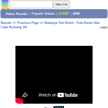
Video Rumah
|
Populer Videos
|
K-POP
|
BBM
Rumah
>>
Previous Page
>>
Bukanya Tuh Disini - Foto Keren Adu
l dan Komeng 3/4
Lebih