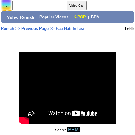
Video Rumah
|
Populer Videos
|
K-POP
|
BBM
Rumah
>>
Previous Page
>>
Hati-Hati Inflasi
Lebih
BBM
Share: