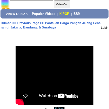
Video Rumah
|
Populer Videos
|
K-POP
|
BBM
Rumah
>>
Previous Page
>>
Pantauan Harga Pangan Jelang Leba
ran di Jakarta, Bandung, & Surabaya
Lebih