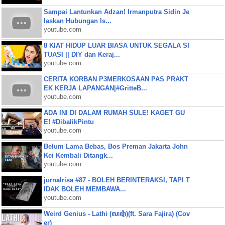
Sampai Lantunkan Adzan! Irmanputra Sidin Je
laskan Hubungan Is...
youtube.com
8 KIAT HIDUP LUAR BIASA UNTUK SEGALA SI
TUASI || DIY dan Keraj...
youtube.com
CERITA KORBAN P3MERKOSAAN PAS PRAKT
EK KERJA LAPANGAN|#GritteB...
youtube.com
ADA INI DI DALAM RUMAH SULE! KAGET GU
E! #DibalikPintu
youtube.com
Belum Lama Bebas, Bos Preman Jakarta John
Kei Kembali Ditangk...
youtube.com
jurnalrisa #87 - BOLEH BERINTERAKSI, TAPI T
IDAK BOLEH MEMBAWA...
youtube.com
Weird Genius - Lathi (ꦭꦛꦶ)(ft. Sara Fajira) (Cov
er)