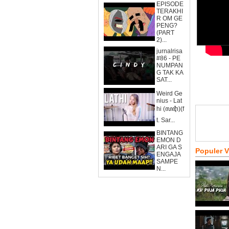
EPISODE
TERAKHI
R OM GE
PENG?
(PART
2)...
jurnalrisa
#86 - PE
NUMPAN
G TAK KA
SAT...
Weird Ge
nius - Lat
hi (ꦭꦛꦶ)(f
t. Sar...
BINTANG
EMON D
ARI GA S
Populer 
ENGAJA
SAMPE
N...