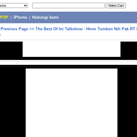
-POP
|
iPhone
|
Hubungi kami
>
Previous Page
>>
The Best Of Ini Talkshow - Hmm Tumben Nih Pak RT
s