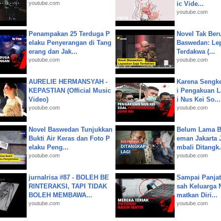
youtube.com
ic Vide...
youtube.com
Penampakan 25 Terduga P
Novel Tak Ber
elaku Penyerangan di Tang
Baswedan: Le
erang dan Jak...
Terdakwa (...
youtube.com
youtube.com
AURELIE HERMANSYAH -
Karena Sengke
KEPASTIAN (Official Music
i Pengakuan 
Video)
i Nus Kei So...
youtube.com
youtube.com
Novel Baswedan Tunjukkan
Belum Lama B
Bukti Air Keras dan Foto P
eman Jakarta 
elaku Peng...
mbali Ditangk.
youtube.com
youtube.com
jurnalrisa #87 - BOLEH BE
Sampai Panjat
RINTERAKSI, TAPI TIDAK
sah Keluarga 
BOLEH MEMBAWA...
matkan Diri...
youtube.com
youtube.com