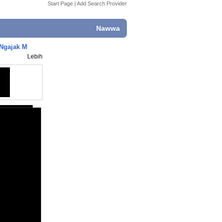
Start Page
|
Add Search Provider
Nawwa
 Ngajak M
Lebih