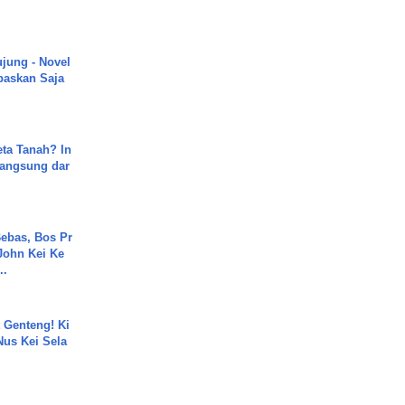
ujung - Novel
paskan Saja
ta Tanah? In
Langsung dar
ebas, Bos Pr
John Kei Ke
..
 Genteng! Ki
Nus Kei Sela