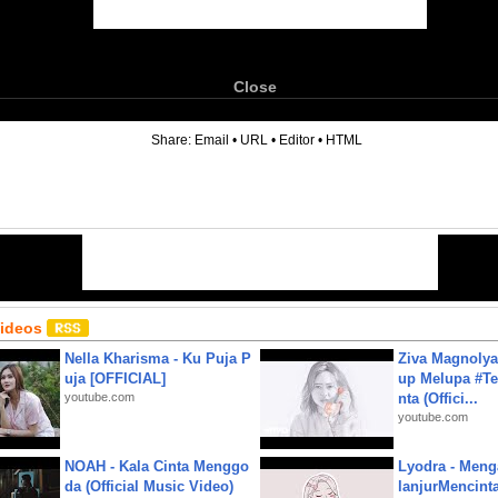
Close
6
Share:
Email
•
URL
•
Editor
•
HTML
Videos
Nella Kharisma - Ku Puja P
Ziva Magnolya
uja [OFFICIAL]
up Melupa #Te
youtube.com
nta (Offici...
youtube.com
NOAH - Kala Cinta Menggo
Lyodra - Meng
da (Official Music Video)
lanjurMencinta 