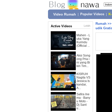
Video Rumah
|
Populer Videos
|
K
Rumah
>
Active Videos
Lebih
udik Grati
Mahen - L
uka Yang
Kurindu
(Official ...
Aksi Song
ong Pria i
ni yang Bi
kin Tim...
KISRUH
Nagita VS
Jessica Is
kandar,
A...
Safira Ine
ma - Bany
u Moto -
Dj Sant
u...