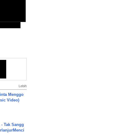
Lebih
inta Menggo
usic Video)
 - Tak Sangg
rlanjurMenci