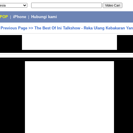
-POP
|
iPhone
|
Hubungi kami
>
Previous Page
>>
The Best Of Ini Talkshow - Reka Ulang Kebakaran Ya