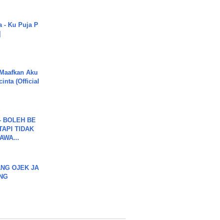
a - Ku Puja P
]
 Maafkan Aku
inta (Official
7 - BOLEH BE
TAPI TIDAK
WA...
NG OJEK JA
NG