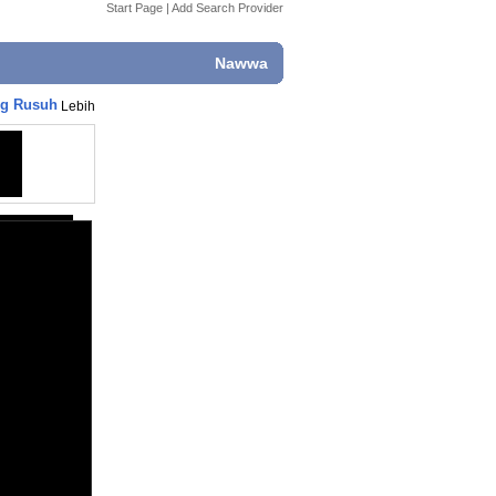
Start Page
|
Add Search Provider
Nawwa
ng Rusuh
Lebih