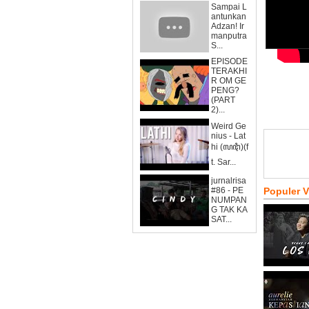
Sampai L
antunkan
Adzan! Ir
manputra
S...
EPISODE
TERAKHI
R OM GE
PENG?
(PART
2)...
Weird Ge
nius - Lat
hi (ꦭꦛꦶ)(f
t. Sar...
jurnalrisa
#86 - PE
Populer 
NUMPAN
G TAK KA
SAT...