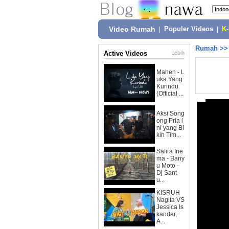
Video Rumah
|
Populer Videos
|
K
Rumah
>
Active Videos
Lebih
Mahen - L
uka Yang
Kurindu
(Official ...
Aksi Song
ong Pria i
ni yang Bi
kin Tim...
Safira Ine
ma - Bany
u Moto -
Dj Sant
u...
KISRUH
Nagita VS
Jessica Is
kandar,
A...