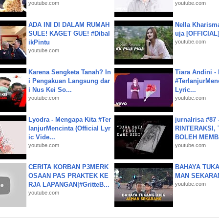
youtube.com
youtube.com
ADA INI DI DALAM RUMAH
Nella Kharism
SULE! KAGET GUE! #Dibal
uja [OFFICIAL
ikPintu
youtube.com
youtube.com
Karena Sengketa Tanah? In
Tiara Andini -
i Pengakuan Langsung dar
#TerlanjurMenc
i Nus Kei So...
Lyric...
youtube.com
youtube.com
Lyodra - Mengapa Kita #Ter
jurnalrisa #8
lanjurMencinta (Official Lyr
RINTERAKSI, 
ic Vide...
BOLEH MEMBA
youtube.com
youtube.com
CERITA KORBAN P3MERK
BAHAYA TUKA
OSAAN PAS PRAKTEK KE
MAN SEKARA
RJA LAPANGAN|#GritteB...
youtube.com
youtube.com