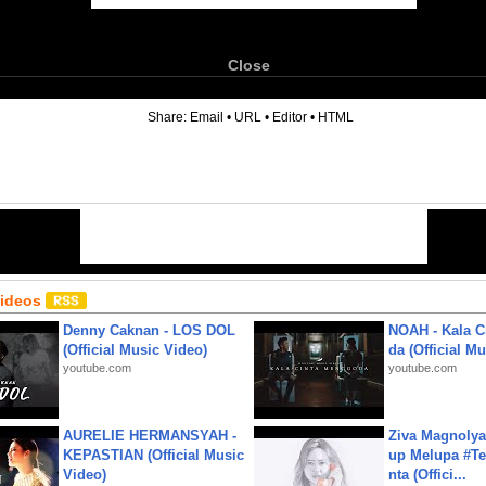
Close
6
Share:
Email
•
URL
•
Editor
•
HTML
Videos
Denny Caknan - LOS DOL
NOAH - Kala C
(Official Music Video)
da (Official M
youtube.com
youtube.com
AURELIE HERMANSYAH -
Ziva Magnolya
KEPASTIAN (Official Music
up Melupa #Te
Video)
nta (Offici...