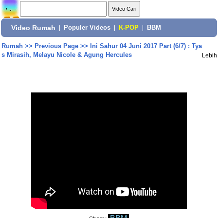
Video Rumah
|
Populer Videos
|
K-POP
|
BBM
Rumah
>>
Previous Page
>>
Ini Sahur 04 Juni 2017 Part (6/7) : Tya
s Mirasih, Melayu Nicole & Agung Hercules
Lebih