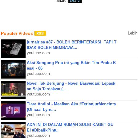
BBM
Share:
Populer Videos
Lebih
jurnalrisa #87 - BOLEH BERINTERAKSI, TAPI T
IDAK BOLEH MEMBAWA...
youtube.com
Aksi Songong Pria ini yang Bikin Tim Prabu K
esal - 86
youtube.com
Novel Tak Berujung - Novel Baswedan: Lepask
an Saja Terdakwa (...
youtube.com
Tiara Andini - Maafkan Aku #TerlanjurMencinta
(Official Lyric...
youtube.com
ADA INI DI DALAM RUMAH SULE! KAGET GU
E! #DibalikPintu
youtube.com