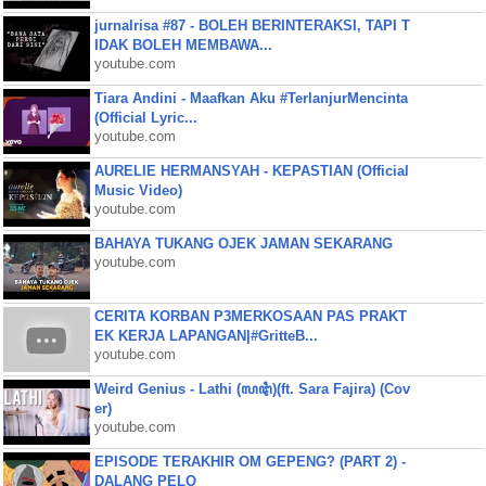
jurnalrisa #87 - BOLEH BERINTERAKSI, TAPI T
IDAK BOLEH MEMBAWA...
youtube.com
Tiara Andini - Maafkan Aku #TerlanjurMencinta
(Official Lyric...
youtube.com
AURELIE HERMANSYAH - KEPASTIAN (Official
Music Video)
youtube.com
BAHAYA TUKANG OJEK JAMAN SEKARANG
youtube.com
CERITA KORBAN P3MERKOSAAN PAS PRAKT
EK KERJA LAPANGAN|#GritteB...
youtube.com
Weird Genius - Lathi (ꦭꦛꦶ)(ft. Sara Fajira) (Cov
er)
youtube.com
EPISODE TERAKHIR OM GEPENG? (PART 2) -
DALANG PELO