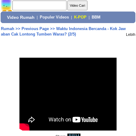
Video Rumah
|
Populer Videos
|
K-POP
|
BBM
Rumah
>>
Previous Page
>>
Waktu Indonesia Bercanda - Kok Jaw
aban Cak Lontong Tumben Waras? (2/5)
Lebih