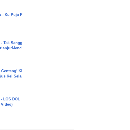
a - Ku Puja P
]
 - Tak Sangg
rlanjurMenci
 Genteng! Ki
Nus Kei Sela
 - LOS DOL
c Video)