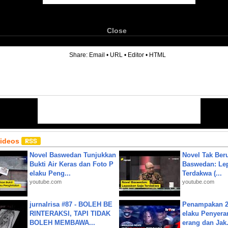
Close
6
Share:
Email
•
URL
•
Editor
•
HTML
Videos
Novel Baswedan Tunjukkan
Novel Tak Ber
Bukti Air Keras dan Foto P
Baswedan: Le
elaku Peng...
Terdakwa (...
youtube.com
youtube.com
jurnalrisa #87 - BOLEH BE
Penampakan 2
RINTERAKSI, TAPI TIDAK
elaku Penyera
BOLEH MEMBAWA...
erang dan Jak.