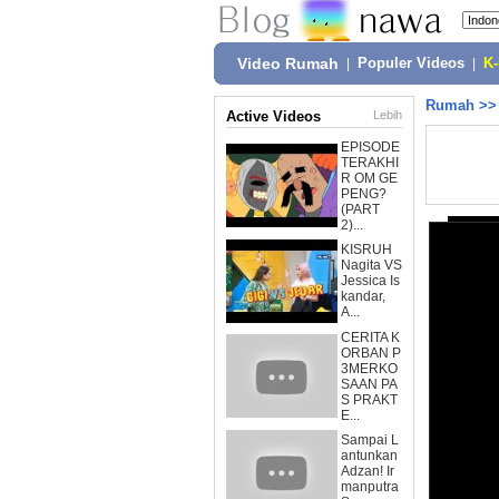
Video Rumah
|
Populer Videos
|
K
Rumah
>
Active Videos
Lebih
EPISODE
TERAKHI
R OM GE
PENG?
(PART
2)...
KISRUH
Nagita VS
Jessica Is
kandar,
A...
CERITA K
ORBAN P
3MERKO
SAAN PA
S PRAKT
E...
Sampai L
antunkan
Adzan! Ir
manputra