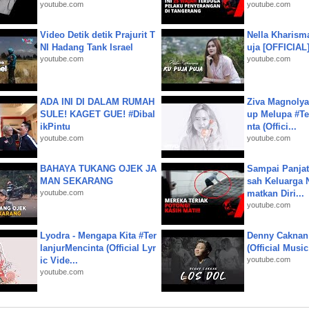
youtube.com
youtube.com
Video Detik detik Prajurit T
Nella Kharism
NI Hadang Tank Israel
uja [OFFICIAL
youtube.com
youtube.com
ADA INI DI DALAM RUMAH
Ziva Magnolya
SULE! KAGET GUE! #Dibal
up Melupa #Te
ikPintu
nta (Offici...
youtube.com
youtube.com
BAHAYA TUKANG OJEK JA
Sampai Panjat
MAN SEKARANG
sah Keluarga 
youtube.com
matkan Diri...
youtube.com
Lyodra - Mengapa Kita #Ter
Denny Caknan
lanjurMencinta (Official Lyr
(Official Musi
ic Vide...
youtube.com
youtube.com