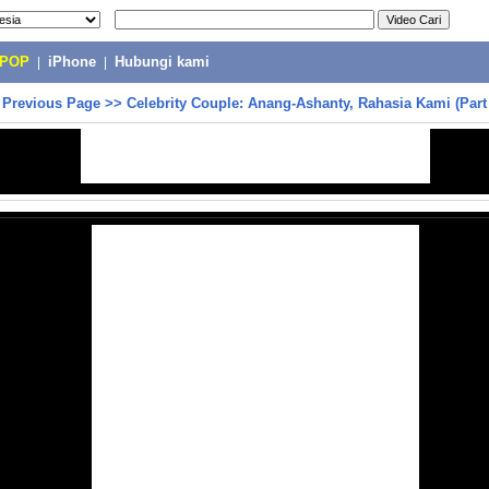
-POP
|
iPhone
|
Hubungi kami
>
Previous Page
>>
Celebrity Couple: Anang-Ashanty, Rahasia Kami (Part