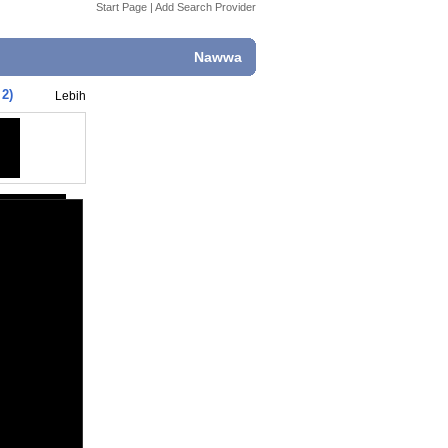
Start Page
|
Add Search Provider
Nawwa
 2)
Lebih