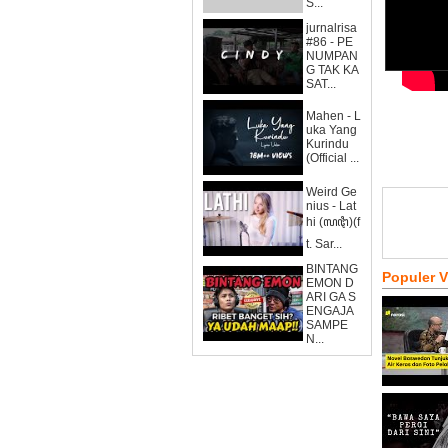
S...
jurnalrisa
#86 - PE
NUMPAN
G TAK KA
SAT...
Mahen - L
uka Yang
Kurindu
(Official ...
Weird Ge
nius - Lat
hi (ꦭꦛꦶ)(f
t. Sar...
BINTANG
Populer 
EMON D
ARI GA S
ENGAJA
SAMPE
N...