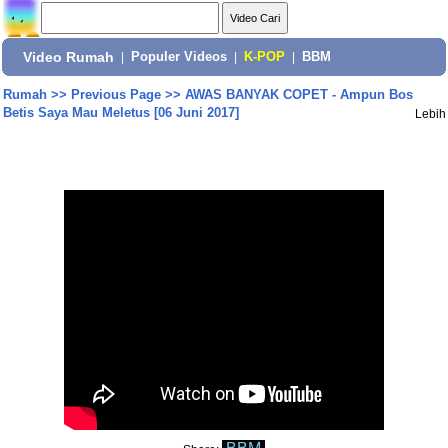
Video Rumah
|
Populer Videos
|
K-POP
|
BBM
Rumah
>>
Previous Page
>>
AWAS BANYAK COPET - Ampun Bos
Betis Saya Mau Meletus [06 Juni 2017]
Lebih