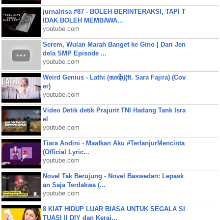
jurnalrisa #87 - BOLEH BERINTERAKSI, TAPI T
IDAK BOLEH MEMBAWA...
youtube.com
Serem, Wulan Marah Banget ke Gino | Dari Jen
dela SMP Episode ...
youtube.com
Weird Genius - Lathi (ꦭꦛꦶ)(ft. Sara Fajira) (Cov
er)
youtube.com
Video Detik detik Prajurit TNI Hadang Tank Isra
el
youtube.com
Tiara Andini - Maafkan Aku #TerlanjurMencinta
(Official Lyric...
youtube.com
Novel Tak Berujung - Novel Baswedan: Lepask
an Saja Terdakwa (...
youtube.com
8 KIAT HIDUP LUAR BIASA UNTUK SEGALA SI
TUASI || DIY dan Keraj...