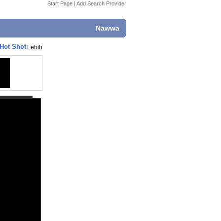
Start Page
|
Add Search Provider
Nawwa
 Hot Shot
Lebih