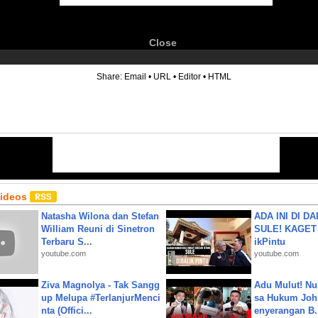
Close
6
Share:
Email
•
URL
•
Editor
•
HTML
Videos
Natasha Wilona dan Stefan
ADA INI DI 
William Reuni di Sinetron
SULE! KAGET 
Terbaru S...
ikPintu
youtube.com
youtube.com
Ziva Magnolya - Tak Sangg
Adu Mulut! Nu
up Melupa #TerlanjurMenci
sa Hukum John
nta (Offici...
enyerangan B.