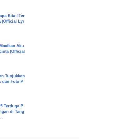
apa Kita #Ter
(Official Lyr
 Maafkan Aku
inta (Official
an Tunjukkan
s dan Foto P
5 Terduga P
ngan di Tang
..