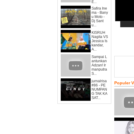
E...
Safira Ine
ma - Bany
u Moto -
Dj Sant
u...
KISRUH
Nagita VS
Jessica Is
kandar,
A...
Sampai L
antunkan
Adzan! Ir
manputra
S...
jurnalrisa
Populer 
#86 - PE
NUMPAN
G TAK KA
SAT...