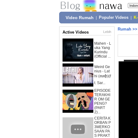
Video Rumah
|
Populer Videos
|
K
Rumah
>
Active Videos
Lebih
Mahen - L
uka Yang
Kurindu
(Official ...
Weird Ge
nius - Lat
hi (ꦭꦛꦶ)(f
t. Sar...
EPISODE
TERAKHI
R OM GE
PENG?
(PART
2)...
CERITA K
ORBAN P
3MERKO
SAAN PA
S PRAKT