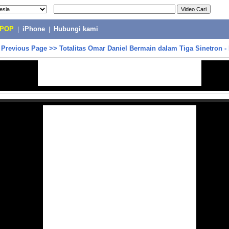
-POP
|
iPhone
|
Hubungi kami
>
Previous Page
>>
Totalitas Omar Daniel Bermain dalam Tiga Sinetron -