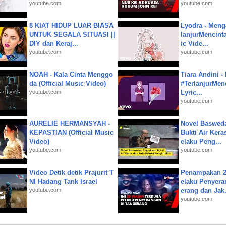
youtube.com
youtube.com
8 KIAT HIDUP LUAR BIASA
Lyodra - Meng
UNTUK SEGALA SITUASI ||
lanjurMencinta 
DIY dan Keraj...
ic Vide...
youtube.com
youtube.com
NOAH - Kala Cinta Menggo
Tiara Andini -
da (Official Music Video)
#TerlanjurMenc
youtube.com
Lyric...
youtube.com
AURELIE HERMANSYAH -
Novel Baswed
KEPASTIAN (Official Music
Bukti Air Kera
Video)
elaku Peng...
youtube.com
youtube.com
Video Detik detik Prajurit T
Penampakan 2
NI Hadang Tank Israel
elaku Penyera
youtube.com
erang dan Jak.
youtube.com