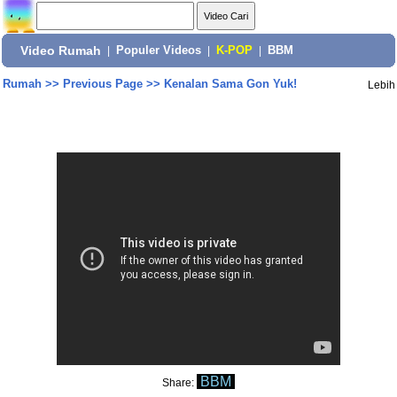
Video Rumah
|
Populer Videos
|
K-POP
|
BBM
Rumah
>>
Previous Page
>>
Kenalan Sama Gon Yuk!
Lebih
BBM
Share: