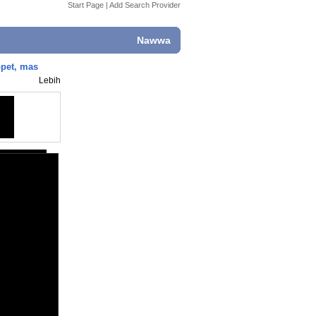
Start Page
|
Add Search Provider
Nawwa
pet, mas
Lebih