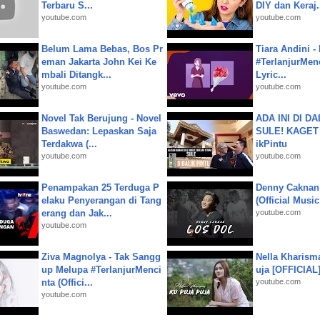
Terbaru S...
DIY dan Keraj.
youtube.com
youtube.com
Belum Lama Bebas, Bos Pr
Tiara Andini -
eman Jakarta John Kei Ke
#TerlanjurMenc
mbali Ditangk...
Lyric...
youtube.com
youtube.com
Novel Tak Berujung - Novel
ADA INI DI 
Baswedan: Lepaskan Saja
SULE! KAGET 
Terdakwa (...
ikPintu
youtube.com
youtube.com
Penampakan 25 Terduga P
Denny Caknan
elaku Penyerangan di Tang
(Official Musi
erang dan Jak...
youtube.com
youtube.com
Ziva Magnolya - Tak Sangg
Nella Kharism
up Melupa #TerlanjurMenci
uja [OFFICIAL
nta (Offici...
youtube.com
youtube.com