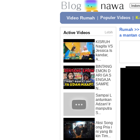
Video Rumah
|
Populer Videos
|
K
Rumah
>
Active Videos
Lebih
a mantan c
KISRUH
Nagita VS
Jessica Is
kandar,
A...
BINTANG
EMON D
ARI GA S
ENGAJA
SAMPE
N...
Sampai L
antunkan
Adzan! Ir
manputra
S...
Aksi Song
ong Pria i
ni yang Bi
kin Tim...