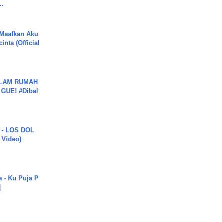
..
 Maafkan Aku
inta (Official
DALAM RUMAH
GUE! #Dibal
 - LOS DOL
c Video)
a - Ku Puja P
]