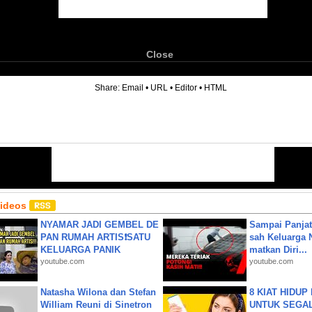
Close
6
Share:
Email
•
URL
•
Editor
•
HTML
Videos
NYAMAR JADI GEMBEL DE
Sampai Panjat
PAN RUMAH ARTIS❗SATU
sah Keluarga 
KELUARGA PANIK
matkan Diri...
youtube.com
youtube.com
Natasha Wilona dan Stefan
8 KIAT HIDUP
William Reuni di Sinetron
UNTUK SEGALA