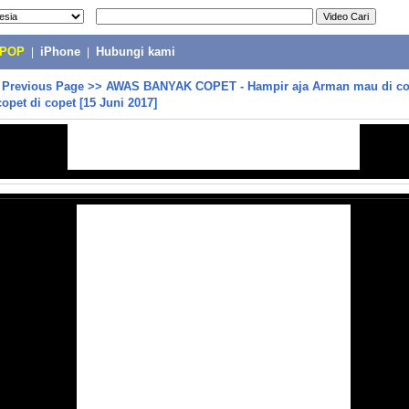
-POP
|
iPhone
|
Hubungi kami
>
Previous Page
>>
AWAS BANYAK COPET - Hampir aja Arman mau di co
opet di copet [15 Juni 2017]