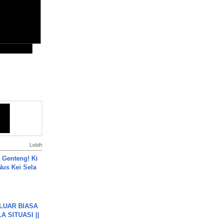
Lebih
 Genteng! Ki
Nus Kei Sela
 LUAR BIASA
 SITUASI ||