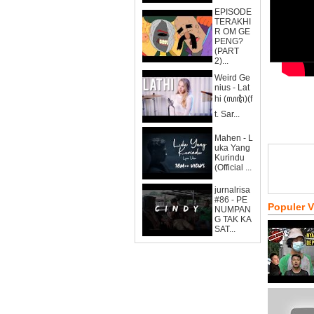
EPISODE
TERAKHI
R OM GE
PENG?
(PART
2)...
Weird Ge
nius - Lat
hi (ꦭꦛꦶ)(f
t. Sar...
Mahen - L
uka Yang
Kurindu
(Official ...
jurnalrisa
#86 - PE
Populer 
NUMPAN
G TAK KA
SAT...