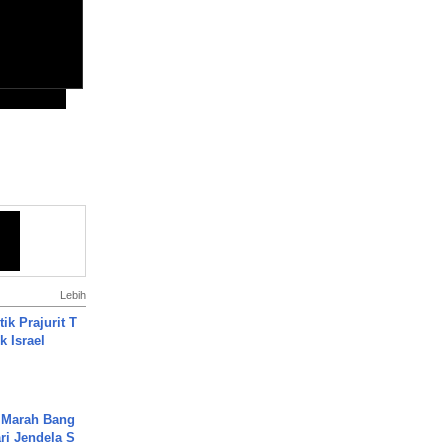
Lebih
ik Prajurit T
 Israel
 Marah Bang
ari Jendela S