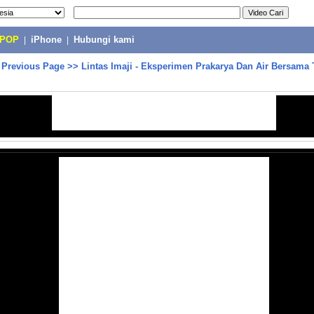
-POP
|
iPhone
|
Hubungi kami
>
Previous Page
>>
Lintas Imaji - Eksperimen Prakarya Dan Air Bersama 