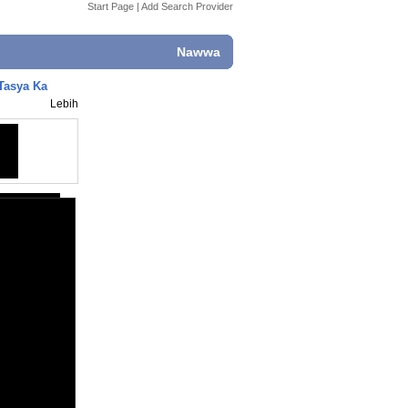
Start Page
|
Add Search Provider
Nawwa
Tasya Ka
Lebih