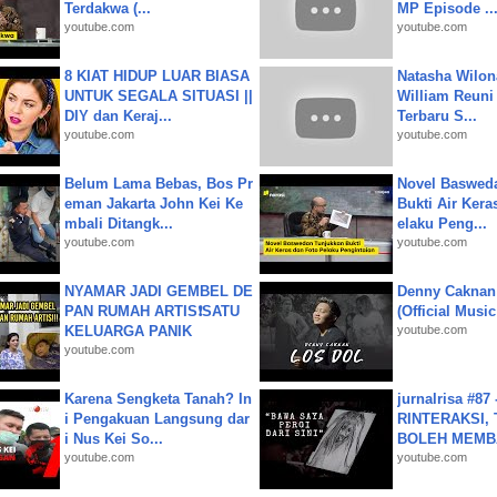
Terdakwa (...
MP Episode ..
youtube.com
youtube.com
8 KIAT HIDUP LUAR BIASA
Natasha Wilon
UNTUK SEGALA SITUASI ||
William Reuni 
DIY dan Keraj...
Terbaru S...
youtube.com
youtube.com
Belum Lama Bebas, Bos Pr
Novel Baswed
eman Jakarta John Kei Ke
Bukti Air Kera
mbali Ditangk...
elaku Peng...
youtube.com
youtube.com
NYAMAR JADI GEMBEL DE
Denny Caknan
PAN RUMAH ARTIS❗SATU
(Official Musi
KELUARGA PANIK
youtube.com
youtube.com
Karena Sengketa Tanah? In
jurnalrisa #8
i Pengakuan Langsung dar
RINTERAKSI, 
i Nus Kei So...
BOLEH MEMBA
youtube.com
youtube.com