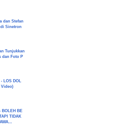
.
a dan Stefan
di Sinetron
an Tunjukkan
s dan Foto P
 - LOS DOL
c Video)
7 - BOLEH BE
TAPI TIDAK
WA...