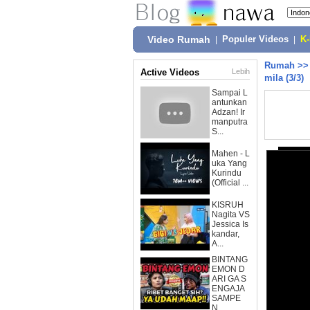
Video Rumah
|
Populer Videos
|
K
Rumah
>
Active Videos
Lebih
mila (3/3)
Sampai L
antunkan
Adzan! Ir
manputra
S...
Mahen - L
uka Yang
Kurindu
(Official ...
KISRUH
Nagita VS
Jessica Is
kandar,
A...
BINTANG
EMON D
ARI GA S
ENGAJA
SAMPE
N...