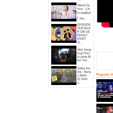
Weird Ge
nius - Lat
hi (ꦭꦛꦶ)(f
t. Sar...
EPISODE
TERAKHI
R OM GE
PENG?
(PART
2)...
Aksi Song
ong Pria i
ni yang Bi
kin Tim...
Safira Ine
ma - Bany
Populer 
u Moto -
Dj Sant
u...