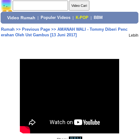
Video Rumah
|
Populer Videos
|
K-POP
|
BBM
Rumah
>>
Previous Page
>>
AMANAH WALI - Tommy Diberi Penc
erahan Oleh Ust Gambus [13 Juni 2017]
Lebih