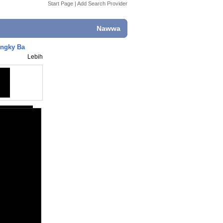
Start Page
|
Add Search Provider
Nawwa
engky Ba
Lebih