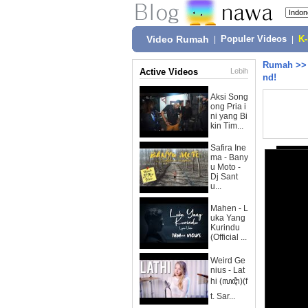
Video Rumah
|
Populer Videos
|
K
Rumah
>
Active Videos
Lebih
nd!
Aksi Song
ong Pria i
ni yang Bi
kin Tim...
Safira Ine
ma - Bany
u Moto -
Dj Sant
u...
Mahen - L
uka Yang
Kurindu
(Official ...
Weird Ge
nius - Lat
hi (ꦭꦛꦶ)(f
t. Sar...