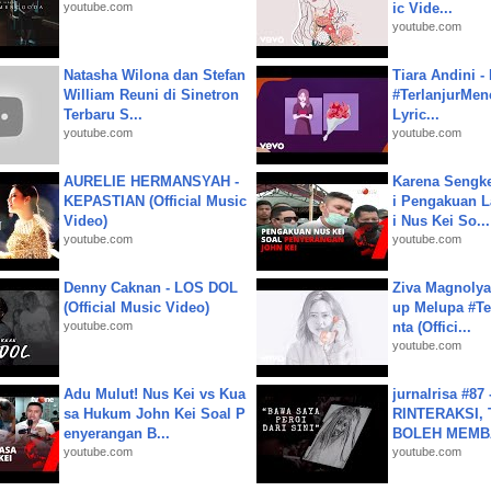
youtube.com
ic Vide...
youtube.com
Natasha Wilona dan Stefan
Tiara Andini -
William Reuni di Sinetron
#TerlanjurMenc
Terbaru S...
Lyric...
youtube.com
youtube.com
AURELIE HERMANSYAH -
Karena Sengke
KEPASTIAN (Official Music
i Pengakuan 
Video)
i Nus Kei So...
youtube.com
youtube.com
Denny Caknan - LOS DOL
Ziva Magnolya
(Official Music Video)
up Melupa #Te
youtube.com
nta (Offici...
youtube.com
Adu Mulut! Nus Kei vs Kua
jurnalrisa #8
sa Hukum John Kei Soal P
RINTERAKSI, 
enyerangan B...
BOLEH MEMBA
youtube.com
youtube.com