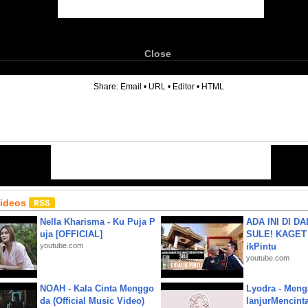
Close
6
Share:
Email
•
URL
•
Editor
•
HTML
Videos
Nella Kharisma - Ku Puja P
ADA INI DI 
uja [OFFICIAL]
SULE! KAGET 
youtube.com
ikPintu
youtube.com
NOAH - Kala Cinta Menggo
Lyodra - Meng
da (Official Music Video)
lanjurMencinta 