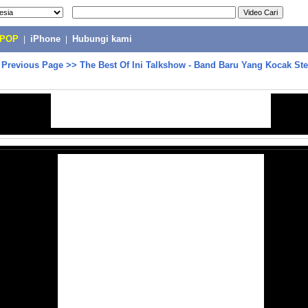
-POP
|
iPhone
|
Hubungi kami
>
Previous Page
>>
The Best Of Ini Talkshow - Band Baru Yang Kocak St