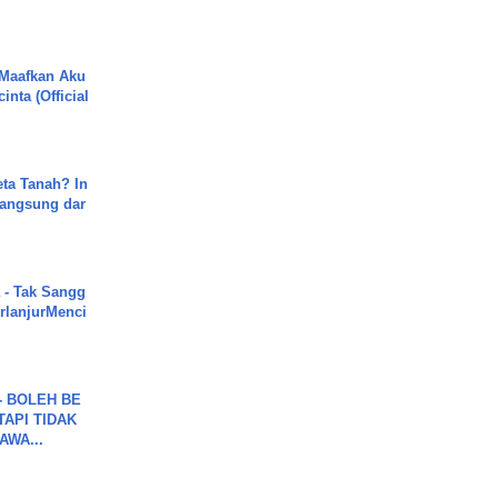
 Maafkan Aku
inta (Official
ta Tanah? In
Langsung dar
 - Tak Sangg
rlanjurMenci
7 - BOLEH BE
TAPI TIDAK
WA...