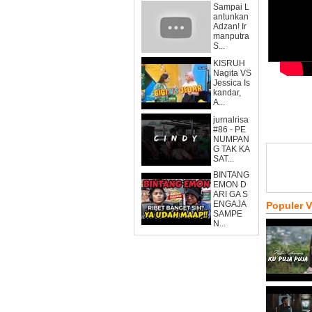
Sampai L
antunkan
Adzan! Ir
manputra
S...
KISRUH
Nagita VS
Jessica Is
kandar,
A...
jurnalrisa
#86 - PE
NUMPAN
G TAK KA
SAT...
BINTANG
EMON D
ARI GA S
ENGAJA
Populer 
SAMPE
N...