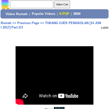
Video Rumah
|
Populer Videos
|
K-POP
|
BBM
Rumah
>>
Previous Page
>>
TUKANG OJEK PENGKOLAN [14 JUN
I 2017] Part 2/3
Lebih