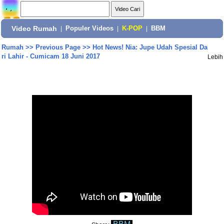
Video Rumah
|
Populer Videos
|
K-POP
|
BBM
Rumah
>>
Previous Page
>>
Hot News! Nia: Jupe Udah Spesial Da
ri Lahir - Cumicam 18 Juni 2017
Lebih