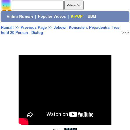
Video Rumah
|
Populer Videos
|
K-POP
|
BBM
Rumah
>>
Previous Page
>>
Jokowi: Konsisten, Presidential Tres
hold 20 Persen - Dialog
Lebih