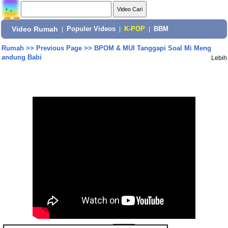
Video Rumah
|
Populer Videos
|
K-POP
|
BBM
Rumah
>>
Previous Page
>>
BPOM & MUI Tanggapi Soal Mi Meng
andung Babi
Lebih