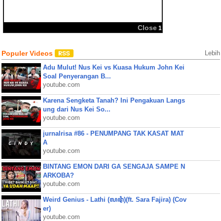
BBM
Share:
Close
1
Populer Videos
Lebih
Adu Mulut! Nus Kei vs Kuasa Hukum John Kei
Soal Penyerangan B...
youtube.com
Karena Sengketa Tanah? Ini Pengakuan Langs
ung dari Nus Kei So...
youtube.com
jurnalrisa #86 - PENUMPANG TAK KASAT MAT
A
youtube.com
BINTANG EMON DARI GA SENGAJA SAMPE N
ARKOBA?
youtube.com
Weird Genius - Lathi (ꦭꦛꦶ)(ft. Sara Fajira) (Cov
er)
youtube.com